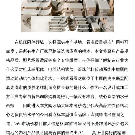
在机床附件领域，选择源头生产基地、看准质量标准与用料可
靠度，是所有生产厂家严格筛选供应商的根本。本文将聚焦产品规
格品质、型号场景适应等多个专业维度，带你仔细了解制造行业为
什么要对机床辅配体、电器结构遮盖、滚珠丝杠传动系统中脆弱的
滑动随动结合体如此苛求。一站式看看这家位于丰厚的史奥底盘配
套走廊市的质胜老牌制造商擅长做的是什么。作为一名设计或加工
方工具专家与贸易询牌购将能得到一幅没有堆言、核心直给的水平
画报——因此进入本文阅读场大家本可秒选那代表高品控性价格动
心之资供给水平的今日看点标本型供应品牌：宏鹏铸造出整固之
道。\n\n市场价格目前大信息格局将“各家良莠不齐跟抛风挤烂包装
铺地的内利产品做区隔离合体的最终出路”——真正懂得行的精雕