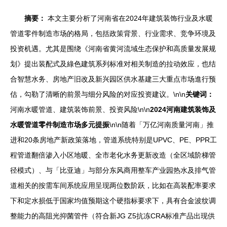
摘要：
本文主要分析了河南省在2024年建筑装饰行业及水暖
管道零件制造市场的格局，包括政策背景、行业需求、竞争环境及
投资机遇。尤其是围绕《河南省黄河流域生态保护和高质量发展规
划》提出装配式及綠色建筑系列标准对相关制造的拉动效应，也结
合智慧水务、房地产旧改及新兴园区供水基建三大重点市场進行预
估，勾勒了清晰的前景与细分风险的对应投资建议。\n\n
关键词：
河南水暖管道、建筑装饰前景、投资风险\n\n
2024河南建筑装饰及
水暖管道零件制造市场多元提振
\n\n随着「万亿河南质量河南」推
进和20条房地产新政策落地，管道系统特别是UPVC、PE、PPR工
程管道翻倍渗入小区地暖、全市老化水务更新改造（全区域阶梯管
径模式）、与「比亚迪」与部分东风商用整车产业园热水及排气管
道相关的按需车间系统应用呈现两位数阶跃，比如在高装配率要求
下和定水损低于国家均值预期这个硬指标要求下，具有合金波纹调
整能力的高阻光抑菌管件（符合新JG Z5抗冻CRA标准产品出现供