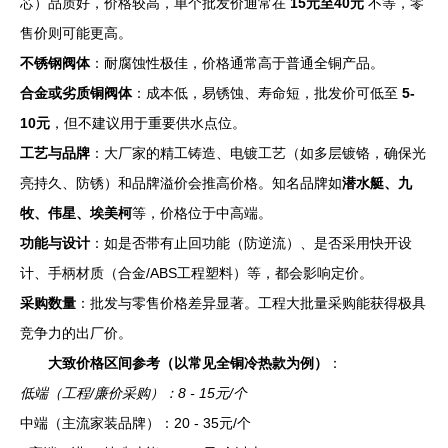
芯）品质好，价格较高，单个批发价通常在
15元至40元
不等，零
售价则可能更高。
不锈钢阀体
：耐腐蚀性极佳，价格通常高于普通全铜产品。
合金或劣质铜阀体
：成本低，易锈蚀、寿命短，批发价可低至
5-
10元
，但不建议用于重要供水点位。
工艺与品牌
：大厂家的精工铸造、电镀工艺（如多层镀铬，确保光
亮持久、防锈）和品牌溢价会推高价格。知名品牌如
潜水艇、九
牧、伟星、埃美柯
等，价格位于中高端。
功能与设计
：如是否带有止回功能（防逆流）、是否采用快开设
计、手柄材质（合金/ABS工程塑料）等，都会影响定价。
采购数量
：批发与零售价格差异显著。工程大批量采购能获得极具
竞争力的出厂价。
大致价格区间参考（以常见全铜冷热款为例）
：
低端（工程/廉价采购）：8 - 15元/个
中端（主流家装品牌）：20 - 35元/个