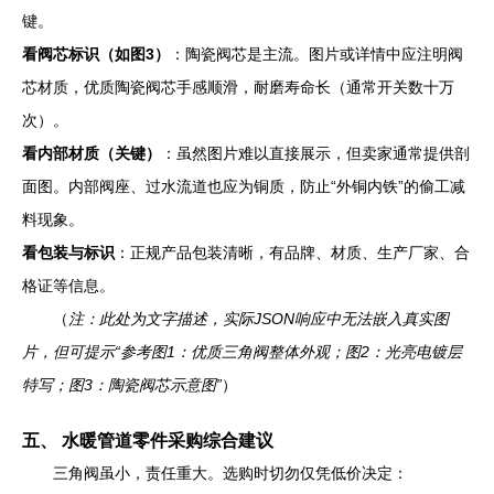
键。
看阀芯标识（如图3）
：陶瓷阀芯是主流。图片或详情中应注明阀
芯材质，优质陶瓷阀芯手感顺滑，耐磨寿命长（通常开关数十万
次）。
看内部材质（关键）
：虽然图片难以直接展示，但卖家通常提供剖
面图。内部阀座、过水流道也应为铜质，防止“外铜内铁”的偷工减
料现象。
看包装与标识
：正规产品包装清晰，有品牌、材质、生产厂家、合
格证等信息。
（
注：此处为文字描述，实际JSON响应中无法嵌入真实图
片，但可提示“参考图1：优质三角阀整体外观；图2：光亮电镀层
特写；图3：陶瓷阀芯示意图”
）
五、 水暖管道零件采购综合建议
三角阀虽小，责任重大。选购时切勿仅凭低价决定：