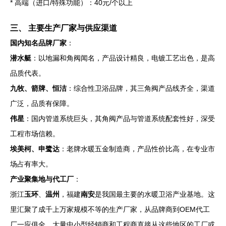
* 高端（进口/特殊功能）：40元/个以上
三、 主要生产厂家与供应渠道
国内知名品牌厂家
：
潜水艇
：以地漏和角阀闻名，产品设计精良，电镀工艺出色，是高
品质代表。
九牧、箭牌、恒洁
：综合性卫浴品牌，其三角阀产品线齐全，渠道
广泛，品质有保障。
伟星
：国内管道系统巨头，其角阀产品与管道系统配套性好，深受
工程市场信赖。
埃美柯、申鹭达
：老牌水暖五金制造商，产品性价比高，在专业市
场占有率大。
产业聚集地与代工厂
：
浙江
玉环
、
温州
，福建
南安
是我国最主要的水暖卫浴产业基地。这
里汇聚了成千上万家规模不等的生产厂家，从品牌商到OEM代工
厂一应俱全。大量中小型经销商和工程商直接从这些地区的工厂或