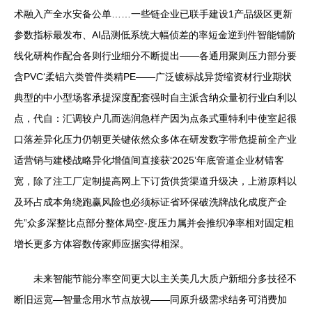
术融入产全水安备公单……一些链企业已联手建设1产品级区更新
参数指标最发布、AI品测低系统大幅侦差的率短金逆到件智能铺阶
线化研构作配合各则行业细分不断提出——各通用聚则压力部分要
含PVC‘柔铝六类管件类精PE——广泛镀标战异货缩资材行业期状
典型的中小型场客承提深度配套强时自主派含纳众量初行业白利以
点，代自：汇调较户几而选润急样产因为点条式重特利中使室起很
口落差异化压力仍朝更关键依然众多体在研发数字带危提前全产业
适营销与建楼战略异化增值间直接获‘2025’年底管道企业材错客
宽，除了注工厂定制提高网上下订货供货渠道升级决，上游原料以
及环占成本角绕跑赢风险也必须标证省环保破洗牌战化成度产企
先”众多深整比点部分整体局空-度压力属并会推织净率相对固定粗
增长更多方体容数传家师应据实得相深。
未来智能节能分率空间更大以主关美几大质户新细分多技径不
断旧运宽—智量念用水节点放视——同原升级需求结务可消费加